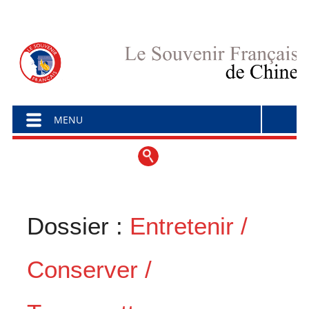
Menu principal
Aller au contenu
MENU
Dossier :
Entretenir /
Conserver /