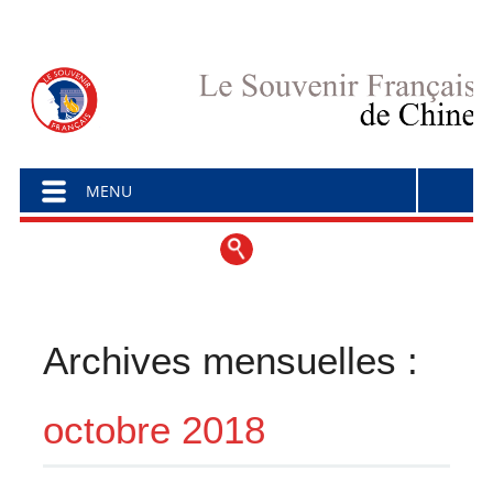
Menu principal
Aller au contenu
MENU
Archives mensuelles :
octobre 2018