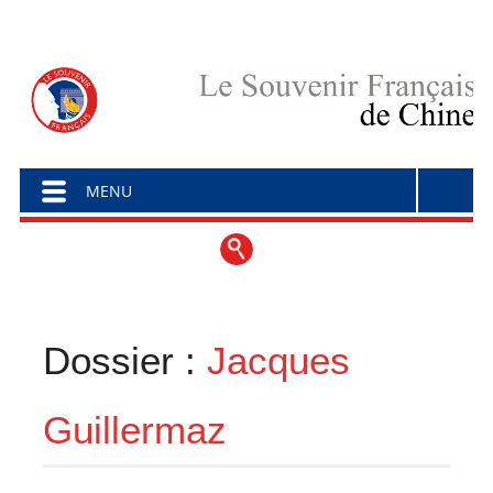
Menu principal
Aller au contenu
MENU
Dossier :
Jacques
Guillermaz