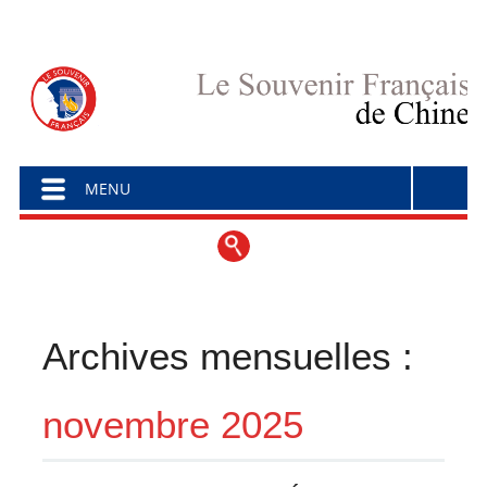
Menu principal
Aller au contenu
MENU
Archives mensuelles :
novembre 2025