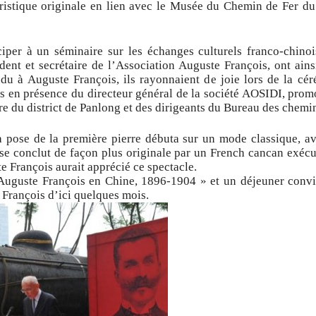
uristique originale en lien avec le Musée du Chemin de Fer du
iper à un séminaire sur les échanges culturels franco-chinoi
ent et secrétaire de l’Association Auguste François, ont ains
du à Auguste François, ils rayonnaient de joie lors de la cé
s en présence du directeur général de la société AOSIDI, prom
re du district de Panlong et des dirigeants du Bureau des chem
a pose de la première pierre débuta sur un mode classique, av
l se conclut de façon plus originale par un French cancan exéc
e François aurait apprécié ce spectacle.
 Auguste François en Chine, 1896-1904 » et un déjeuner conviv
 François d’ici quelques mois.