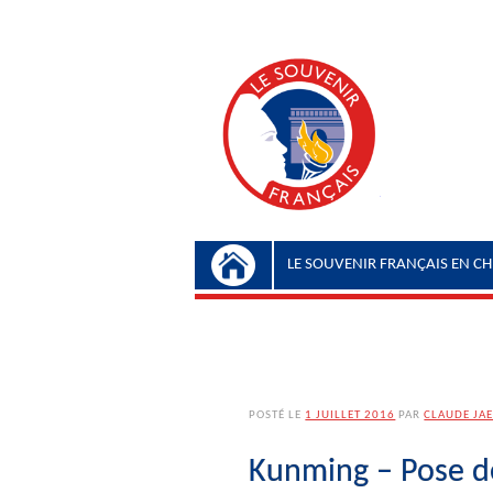
Menu principal
Aller au contenu
LE SOUVENIR FRANÇAIS EN CH
POSTÉ LE
1 JUILLET 2016
PAR
CLAUDE JA
Kunming – Pose de