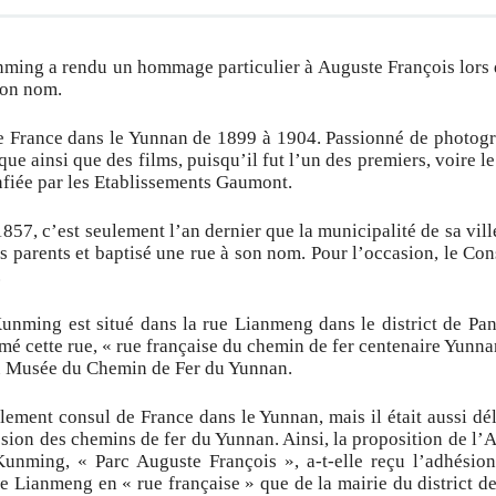
unming a rendu un hommage particulier à Auguste François lors d
son nom.
 France dans le Yunnan de 1899 à 1904. Passionné de photogra
ue ainsi que des films, puisqu’il fut l’un des premiers, voire le
nfiée par les Etablissements Gaumont.
857, c’est seulement l’an dernier que la municipalité de sa vil
s parents et baptisé une rue à son nom. Pour l’occasion, le Con
.
unming est situé dans la rue Lianmeng dans le district de P
mmé cette rue, « rue française du chemin de fer centenaire Yunn
du Musée du Chemin de Fer du Yunnan.
lement consul de France dans le Yunnan, mais il était aussi dé
sion des chemins de fer du Yunnan. Ainsi, la proposition de l’
Kunming, « Parc Auguste François », a-t-elle reçu l’adhési
e Lianmeng en « rue française » que de la mairie du district d