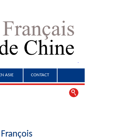
EN ASIE
CONTACT
 François