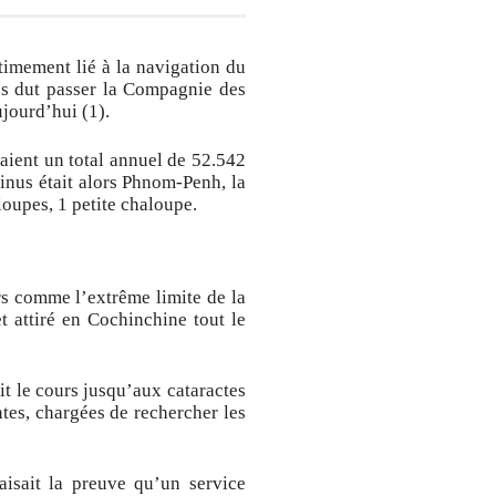
timement lié à la navigation du
lles dut passer la Compagnie des
ujourd’hui (1).
taient un total annuel de 52.542
rminus était alors Phnom-Penh, la
oupes, 1 petite chaloupe.
rs comme l’extrême limite de la
t attiré en Cochinchine tout le
t le cours jusqu’aux cataractes
ntes, chargées de rechercher les
aisait la preuve qu’un service