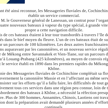
ant été ainsi reconnue, les Messageries fluviales de, Cochinchin
établir un service commercial.
 M. le Gouverneur général de Lanessan, un contrat pour l’organi
atre nouveaux bateaux à vapeur du type spécial, à grande vitesse
propre a cette navigation difficile.
 de ces bateaux étaient à leur tour transbordés à travers l’île 
cés dans le bief moyen du fleuve. L’un de ces bateaux était de sui
r un parcours de 100 kilomètres. Les deux autres franchissaien
 ans auparavant par les canonnières, et un nouveau service réguli
ur de Mékong entre Savannakek et Vien-Tiane, sur un parcours d
u’à Louang-Prabang (425 kilomètres), au moyen de convois régu
 le service établi en 1890 dans les premiers rapides du Mékong,
Khône.
ie des Messageries fluviales de Cochinchine complétait sa flot
vernement la canonnière Massie et en l’affectant au même serv
ister sur les efforts qu’il a fallu faire, les difficultés de tout 
sivement tous ces services dans une région peu connue, loin de t
ansbordement des bateaux à Khône, a nécessité la réfection pres
tre. Plus de 300 hommes, Annamites, Chinois, Laotiens ont trava
ion dont la préparation avait demandé plusieurs années d’efforts
continuels.