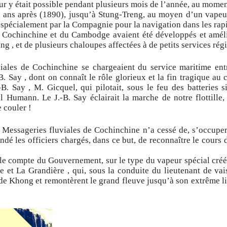
r y était possible pendant plusieurs mois de l’année, au momen
x ans après (1890), jusqu’à Stung-Treng, au moyen d’un vapeur 
 spécialement par la Compagnie pour la navigation dans les rap
la Cochinchine et du Cambodge avaient été développés et améli
 , et de plusieurs chaloupes affectées à de petits services rég
iales de Cochinchine se chargeaient du service maritime en
B. Say , dont on connaît le rôle glorieux et la fin tragique au
B. Say , M. Gicquel, qui pilotait, sous le feu des batteries s
Humann. Le J.-B. Say éclairait la marche de notre flottille, 
e couler !
Messageries fluviales de Cochinchine n’a cessé de, s’occupe
dé les officiers chargés, dans ce but, de reconnaître le cours
r le compte du Gouvernement, sur le type du vapeur spécial créé
e et La Grandière , qui, sous la conduite du lieutenant de va
de Khong et remontèrent le grand fleuve jusqu’à son extrême li