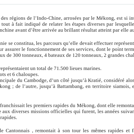
s régions de l’Indo-Chine, arrosées par le Mékong, est si in
 tout à fait indiqué de relater les étapes diverses par lesque
hine avant d’être arrivée au brillant résultat atteint par elle a
e se constitua, les parcours qu’elle devait effectuer représen
pour assurer le fonctionnement de ses services, dont le point te
ux de 300 tonneaux, 4 bateaux de 120 tonneaux, 2 grandes chal
eprésentaient un total de 71.500 lieues marines.
ots et 6 chaloupes.
rincipale du Cambodge, d’un côté jusqu’à Kratié, considéré alo
ong ; de l’autre, jusqu’à Battambang, en territoire siamois, e
franchissait les premiers rapides du Mékong, dont elle remontai
 aux diverses missions officielles qui furent, les années suiva
 rapides.
e Cantonnais , remontait à son tour les mêmes rapides et f