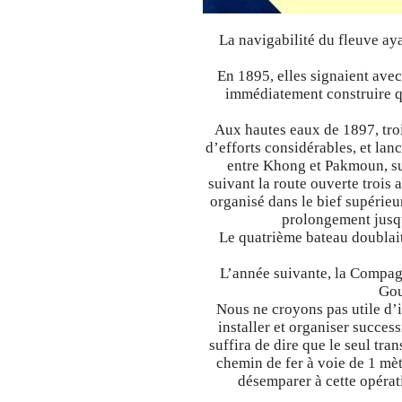
La navigabilité du fleuve ay
En 1895, elles signaient avec
immédiatement construire qu
Aux hautes eaux de 1897, trois
d’efforts considérables, et lan
entre Khong et Pakmoun, su
suivant la route ouverte trois
organisé dans le bief supérie
prolongement jusq
Le quatrième bateau doublait
L’année suivante, la Compagn
Gou
Nous ne croyons pas utile d’ins
installer et organiser succes
suffira de dire que le seul tr
chemin de fer à voie de 1 mè
désemparer à cette opérat